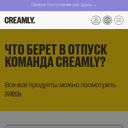
Перейти
Свежие поступления уже здесь →
к
контенту
ЧТО БЕРЕТ В ОТПУСК
КОМАНДА CREAMLY?
Все-все продукты можно посмотреть
здесь
.