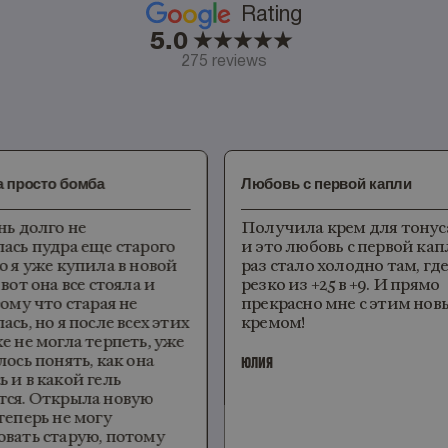
Rating
5.0
275 reviews
просто бомба
Любовь с первой капли
ь долго не
Получила крем для тонуса 
сь пудра еще старого
и это любовь с первой капл
 я уже купила в новой
раз стало холодно там, где 
от она все стояла и
резко из +25 в +9. И прямо
му что старая не
прекрасно мне с этим новы
ь, но я после всех этих
кремом!
 не могла терпеть, уже
сь понять, как она
ЮЛИЯ
и в какой гель
я. Открыла новую
еперь не могу
ать старую, потому