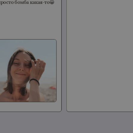
осто бомба какая-то😀