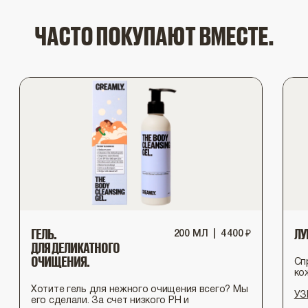
ЧАСТО ПОКУПАЮТ ВМЕСТЕ.
ГЕЛЬ.
ЛУ
200 МЛ
|
4
400
₽
ДЛЯ ДЕЛИКАТНОГО
ОЧИЩЕНИЯ.
Сп
ко
Хотите гель для нежного очищения всего? Мы
УЗ
его сделали. За счет низкого PH и