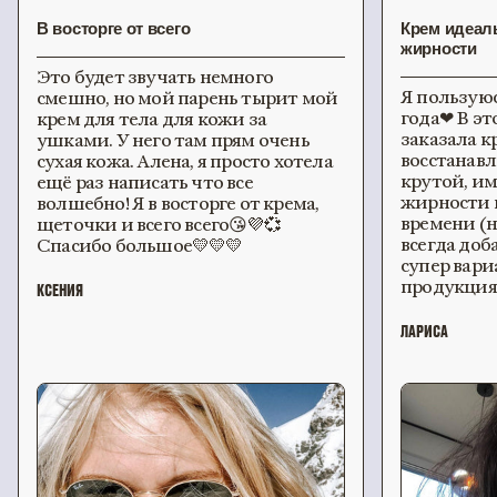
В восторге от всего
Крем идеал
жирности
Это будет звучать немного
Я пользуюс
смешно, но мой парень тырит мой
года❤ В эт
крем для тела для кожи за
заказала к
ушками. У него там прям очень
восстанав
сухая кожа. Алена, я просто хотела
крутой, им
ещё раз написать что все
жирности н
волшебно! Я в восторге от крема,
времени (н
щеточки и всего всего😘💜💞
всегда доб
Спасибо большое💛💛💛
супер вари
продукция
КСЕНИЯ
ЛАРИСА