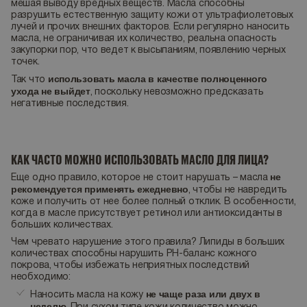
мешая выводу вредных веществ. Масла способны
разрушить естественную защиту кожи от ультрафиолетовых
лучей и прочих внешних факторов. Если регулярно наносить
масла, не ограничивая их количество, реальна опасность
закупорки пор, что ведет к высыпаниям, появлению черных
точек.
использовать масла в качестве полноценного
Так что
ухода не выйдет
, поскольку невозможно предсказать
негативные последствия.
КАК ЧАСТО МОЖНО ИСПОЛЬЗОВАТЬ МАСЛО ДЛЯ ЛИЦА?
не
Еще одно правило, которое не стоит нарушать – масла
рекомендуется применять ежедневно
, чтобы не навредить
коже и получить от нее более полный отклик. В особенности,
когда в масле присутствует ретинол или антиоксиданты в
больших количествах.
Чем чревато нарушение этого правила? Липиды в больших
количествах способны нарушить PH-баланс кожного
покрова, чтобы избежать неприятных последствий
необходимо:
не чаще раза или двух в
Наносить масла на кожу
неделю