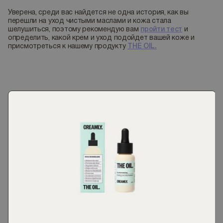
Уверена, среди вас найдется не одна история, как вы
перешли на уход чистыми маслами и кожа стала
шелушиться, поэтому рекомендую вам
пройти тест
и
определить, какой крем и уход подойдет вашей коже и
присмотреться к нашему продукту
THE OIL.