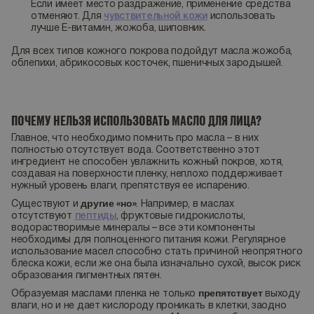
Если имеет место раздражение, применение средства
отменяют. Для
чувствительной кожи
использовать
лучше Е-витамин, жожоба, шиповник.
Для всех типов кожного покрова подойдут масла жожоба,
облепихи, абрикосовых косточек, пшеничных зародышей.
ПОЧЕМУ НЕЛЬЗЯ ИСПОЛЬЗОВАТЬ МАСЛО ДЛЯ ЛИЦА?
Главное, что необходимо помнить про масла – в них
полностью отсутствует вода. Соответственно этот
ингредиент не способен увлажнить кожный покров, хотя,
создавая на поверхности пленку, неплохо поддерживает
нужный уровень влаги, препятствуя ее испарению.
другие «но»
Существуют и
. Например, в маслах
отсутствуют
пептиды
, фруктовые гидрокислоты,
водорастворимые минералы – все эти компоненты
необходимы для полноценного питания кожи. Регулярное
использование масел способно стать причиной неопрятного
блеска кожи, если же она была изначально сухой, высок риск
образования пигментных пятен.
препятствует
Образуемая маслами пленка не только
выходу
влаги, но и не дает кислороду проникать в клетки, заодно