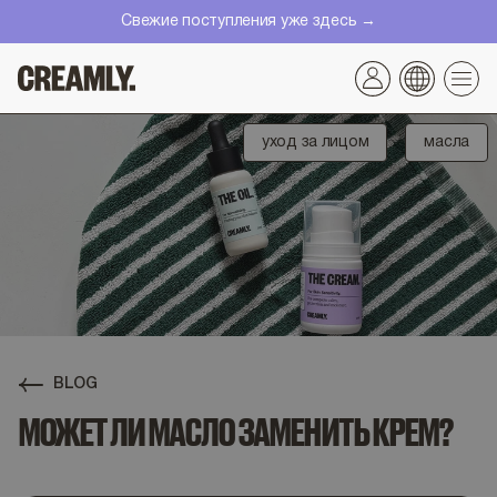
Перейти
Свежие поступления уже здесь →
к
контенту
уход за лицом
масла
BLOG
МОЖЕТ ЛИ МАСЛО ЗАМЕНИТЬ КРЕМ?