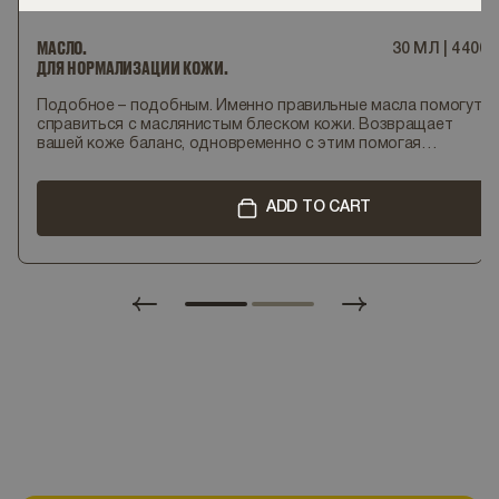
МАСЛО.
30 МЛ
|
4
400
ДЛЯ НОРМАЛИЗАЦИИ КОЖИ.
Подобное – подобным. Именно правильные масла помогут
справиться с маслянистым блеском кожи. Возвращает
вашей коже баланс, одновременно с этим помогая
выровнять тон лица, справиться с акне и очистить поры.
ADD TO CART