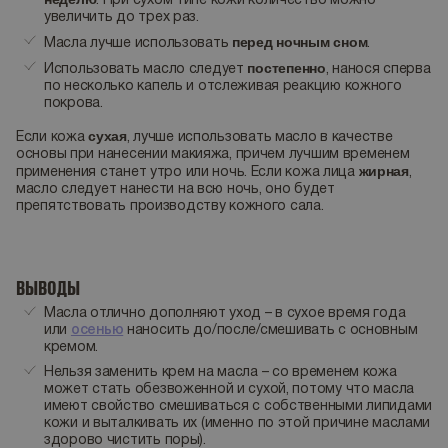
. При сухом типе кожи количество можно
увеличить до трех раз.
перед ночным сном
Масла лучше использовать
.
постепенно
Использовать масло следует
, нанося сперва
по несколько капель и отслеживая реакцию кожного
покрова.
сухая
Если кожа
, лучше использовать масло в качестве
основы при нанесении макияжа, причем лучшим временем
жирная
применения станет утро или ночь. Если кожа лица
,
масло следует нанести на всю ночь, оно будет
препятствовать производству кожного сала.
ВЫВОДЫ
Масла отлично дополняют уход – в сухое время года
или
осенью
наносить до/после/смешивать с основным
кремом.
Нельзя заменить крем на масла – со временем кожа
может стать обезвоженной и сухой, потому что масла
имеют свойство смешиваться с собственными липидами
кожи и выталкивать их (именно по этой причине маслами
здорово чистить поры).