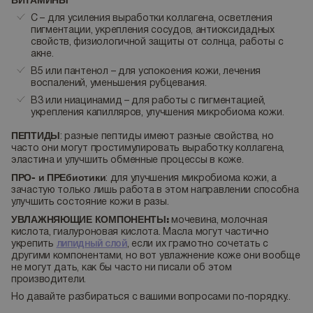
ВИТАМИНЫ
С – для усиления выработки коллагена, осветления
пигментации, укрепления сосудов, антиоксидадных
свойств, физиологичной защиты от солнца, работы с
акне.
В5 или пантенол – для успокоения кожи, лечения
воспалений, уменьшения рубцевания.
В3 или ниацинамид – для работы с пигментацией,
укрепления капилляров, улучшения микробиома кожи.
ПЕПТИДЫ
: разные пептиды имеют разные свойства, но
часто они могут простимулировать выработку коллагена,
эластина и улучшить обменные процессы в коже.
ПРО- и ПРЕбиотики
: для улучшения микробиома кожи, а
зачастую только лишь работа в этом направлении способна
улучшить состояние кожи в разы.
УВЛАЖНЯЮЩИЕ КОМПОНЕНТЫ:
мочевина, молочная
кислота, гиалуроновая кислота. Масла могут частично
укрепить
липидный слой
, если их грамотно сочетать с
другими компонентами, но вот увлажнение коже они вообще
не могут дать, как бы часто ни писали об этом
производители.
Но давайте разбираться с вашими вопросами по-порядку..