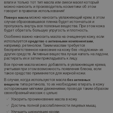
влаги и только тот тип масла или смеси масел который
можно наносить и производитель косметики об этом
говорит в правилах использования!
Поверх масла
можно наносить увлажняющий крем, в этом
случае образовавшаяся пленка будет истончаться и
пропускать внутрь все полезные вещества. При этом кожа
будет обретать большую упругость и плотность.
Особенно важно наносить масла на очищенную кожу, если
средство с активными компонентами
используется
,
например, ретинолом. Таким маслам требуется
беспрепятственное нанесение на кожу без «подложки» из
других средств. Активные вещества лучше капать на ладони,
растирать их и затем прикладывать к лицу.
Все прочие масла можно добавлять в увлажняющие крема,
учитывая при этом возможность появления блеска, если
такое средство применяется для жирной кожи.
без активных
В случае, когда используются масла
веществ
типа ретинола, то их необходимо втирать в кожу
осторожными мягкими движениями, проводя таким образом
своеобразный массаж с целью:
Ускорить проникновение масла в кожу.
Достичь полной расслабленности лицевых мышц.
Улучшить циркуляцию крови.