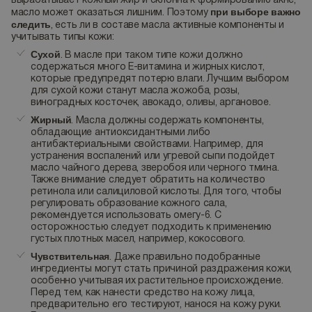
вырабатывает кожный жир и склонна к формированию акне,
при выборе важно
масло может оказаться лишним. Поэтому
следить
, есть ли в составе масла активные компоненты и
учитывать типы кожи:
Сухой
. В масле при таком типе кожи должно
содержаться много Е-витамина и жирных кислот,
которые предупредят потерю влаги. Лучшим выбором
для сухой кожи станут масла жожоба, розы,
виноградных косточек, авокадо, оливы, аргановое.
Жирный
. Масла должны содержать компоненты,
обладающие антиоксидантными либо
антибактериальными свойствами. Например, для
устранения воспалений или угревой сыпи подойдет
масло чайного дерева, зверобоя или черного тмина.
Также внимание следует обратить на количество
ретинола или салициловой кислоты. Для того, чтобы
регулировать образование кожного сала,
рекомендуется использовать омегу-6. С
осторожностью следует подходить к применению
густых плотных масел, например, кокосового.
Чувствительная
. Даже правильно подобранные
ингредиенты могут стать причиной раздражения кожи,
особенно учитывая их растительное происхождение.
Перед тем, как нанести средство на кожу лица,
предварительно его тестируют, нанося на кожу руки.