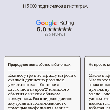
115 000 подписчиков в инстаграм.
Rating
5.0
275 reviews
Природное волшебство в баночках
Не просто 
Каждое утро и вечер жду встречи с
Масло и кр
охапкой душистых ромашек,
Масло это 
уместившихся в баночке с
заказ пожа
цветочной пудрой🌸 и нежного
думала, ну 
объятия с мягким облаком
масло... он
кремушка☁ Раз в неделю достаю
удовольств
внутренний солнечный свет с
наносится 
помощью эксфолианта, и он не
взбитая.. 