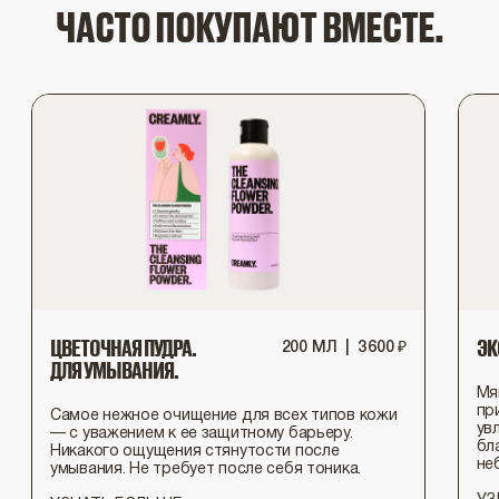
ЧАСТО ПОКУПАЮТ ВМЕСТЕ.
ЦВЕТОЧНАЯ ПУДРА.
ЭК
200 МЛ
|
3
600
₽
ДЛЯ УМЫВАНИЯ.
Мя
пр
Самое нежное очищение для всех типов кожи
ув
— с уважением к ее защитному барьеру.
бл
Никакого ощущения стянутости после
не
умывания. Не требует после себя тоника.