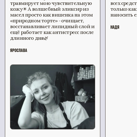
травмирует мою чувствительную
всех средс
кожу☀ А волшебный эликсир из
только как
масел просто как вишенка на этом
наносить е
«природном торте» - очищает,
восстанавливает липидный слой и
НАДЯ
ещё работает как антистресс после
длинного дня🌿
ЯРОСЛАВА