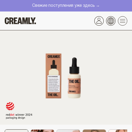
Перейти
Свежие поступления уже здесь →
к
контенту