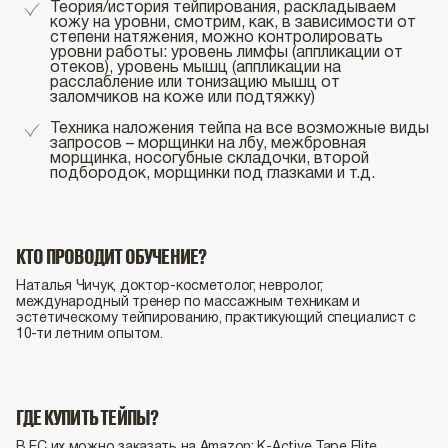
Теория/история тейпирования, раскладываем
кожу на уровни, смотрим, как, в зависимости от
степени натяжения, можно контролировать
уровни работы: уровень лимфы (аппликации от
отеков), уровень мышц (аппликации на
расслабление или тонизацию мышц от
заломчиков на коже или подтяжку)
Техника наложения тейпа на все возможные виды
запросов – морщинки на лбу, межбровная
морщинка, носогубные складочки, второй
подбородок, морщинки под глазками и т.д.
КТО ПРОВОДИТ ОБУЧЕНИЕ?
Наталья Чичук, доктор-косметолог, невролог,
международный тренер по массажным техникам и
эстетическому тейпированию, практикующий специалист с
10-ти летним опытом.
ГДЕ КУПИТЬ ТЕЙПЫ?
В ЕС их можно заказать на Amazon:
K-Active Tape Elite