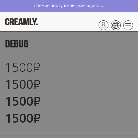
Перейти
Свежие поступления уже здесь →
к
контенту
DEBUG
1500
Р
1500
Р
1500
Р
1500
Р