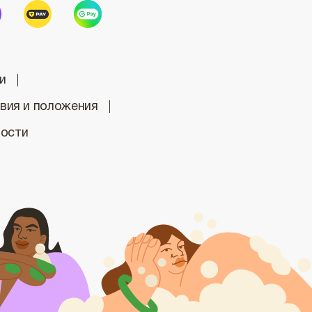
и
вия и положения
ности