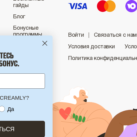
гайды
Блог
Бонусные
программы
Войти
Связаться с нам
Условия доставки
Усло
ТЕСЬ
Политика конфиденциаль
БОНУС.
и CREAMLY?
you into?
Да
ТЬСЯ