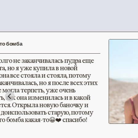
 бомба
го не заканчивалась пудра еще
 но я уже купила в новой
а все стояла и стояла, потому
анчивалась, но я после всех этих
огла терпеть, уже очень
 как она изменилась и в какой
я. Открыла новую баночку и
оиспользовать старую, потому
 бомба какая-то😀❤️ спасибо!