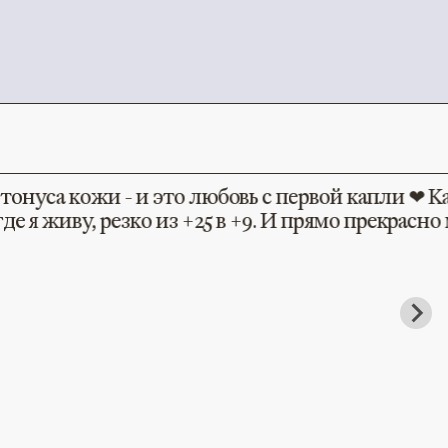
уса кожи - и это любовь с первой капли ❤ Как 
 я живу, резко из +25 в +9. И прямо прекрасно м