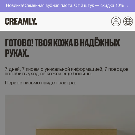
Перейти
Новинка! Семейная зубная паста. От 3 штук — скидка 10% →
к
контенту
ГОТОВО! ТВОЯ КОЖА В НАДЁЖНЫХ
РУКАХ.
7 дней, 7 писем с уникальной информацией, 7 поводов
полюбить уход за кожей ещё больше.
Первое письмо придет завтра.