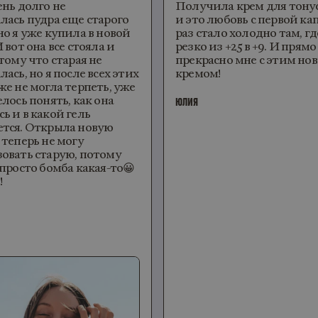
нь долго не
Получила крем для тонуса
ась пудра еще старого
и это любовь с первой кап
о я уже купила в новой
раз стало холодно там, где
вот она все стояла и
резко из +25 в +9. И прямо
ому что старая не
прекрасно мне с этим нов
сь, но я после всех этих
кремом!
е не могла терпеть, уже
ось понять, как она
ЮЛИЯ
 и в какой гель
тся. Открыла новую
теперь не могу
вать старую, потому
просто бомба какая-то😀