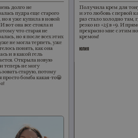
ень долго не
Получила крем для тону
алась пудра еще старого
и это любовь с первой к
но я уже купила в новой
раз стало холодно там, гд
И вот она все стояла и
резко из +25 в +9. И прям
отому что старая не
прекрасно мне с этим н
лась, но я после всех этих
кремом!
же не могла терпеть, уже
елось понять, как она
ЮЛИЯ
ь и в какой гель
ется. Открыла новую
 теперь не могу
зовать старую, потому
 просто бомба какая-то😀
о!